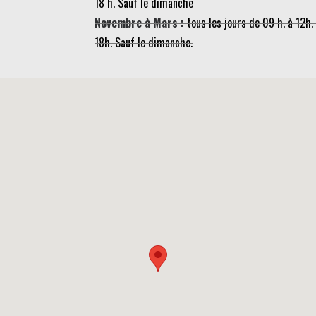
18 h. Sauf le dimanche
Novembre à Mars :
tous les jours de 09 h. à 12h.
18h. Sauf le dimanche.