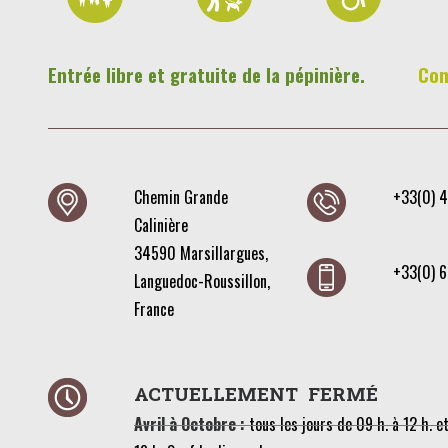
Entrée libre et gratuite de la pépinière.
Con
Chemin Grande
+33(0) 
Calinière
34590 Marsillargues,
+33(0) 
Languedoc-Roussillon,
France
ACTUELLEMENT FERMÉ
Avril à Octobre :
tous les jours de 09 h. à 12 h. et