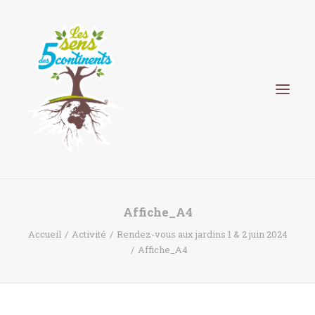
HISTORIQUE
Affiche_A4
Accueil
Activité
Rendez-vous aux jardins 1 & 2 juin 2024
PÉPINIÈRE
Affiche_A4
PARC FLORAL PILOTÉ PAR ÉRIC DUBOIS
PAYSAGISTE
ELIXIRS