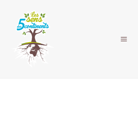
HISTORIQUE
PÉPINIÈRE
PARC FLORAL PILOTÉ PAR ÉRIC DUBOIS
PAYSAGISTE
ELIXIRS